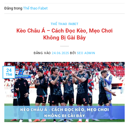
Đăng trong
Thể thao Fabet
THỂ THAO FABET
Kèo Châu Á – Cách Đọc Kèo, Mẹo Chơi
Không Bị Gài Bẫy
ĐĂNG VÀO
24.06.2025
BỞI
SEO ADMIN
24
Th6