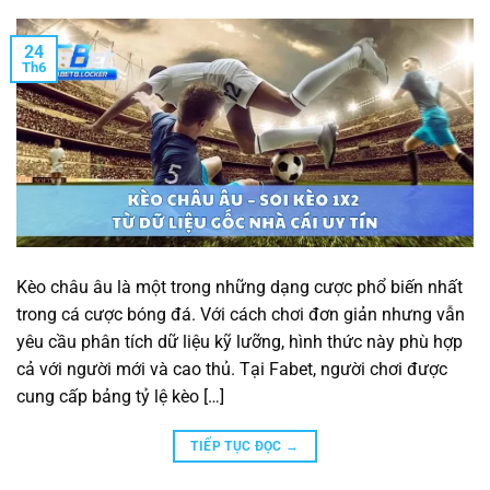
24
Th6
Kèo châu âu là một trong những dạng cược phổ biến nhất
trong cá cược bóng đá. Với cách chơi đơn giản nhưng vẫn
yêu cầu phân tích dữ liệu kỹ lưỡng, hình thức này phù hợp
cả với người mới và cao thủ. Tại Fabet, người chơi được
cung cấp bảng tỷ lệ kèo […]
TIẾP TỤC ĐỌC
→