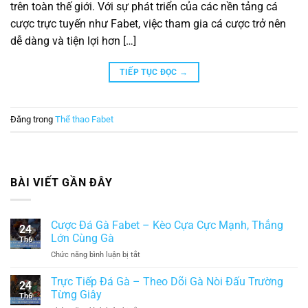
trên toàn thế giới. Với sự phát triển của các nền tảng cá
cược trực tuyến như Fabet, việc tham gia cá cược trở nên
dễ dàng và tiện lợi hơn […]
TIẾP TỤC ĐỌC
→
Đăng trong
Thể thao Fabet
BÀI VIẾT GẦN ĐÂY
Cược Đá Gà Fabet – Kèo Cựa Cực Mạnh, Thắng
24
Lớn Cùng Gà
Th6
ở
Chức năng bình luận bị tắt
Cược
Đá
Trực Tiếp Đá Gà – Theo Dõi Gà Nòi Đấu Trường
24
Gà
Từng Giây
Th6
Fabet