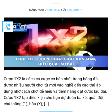
ĐĂNG VÀO
24.06.2025
BỞI
SEO ADMIN
24
Th6
Cược 1X2 là cách cá cược cơ bản nhất trong bóng đá,
được nhiều người chơi từ mới vào nghề đến cao thủ áp
dụng nhờ cách chơi dễ hiểu và tiềm năng đặt cược lâu dài.
Cược 1X2 tạo điều kiện cho bạn dự đoán ba kết quả: đội
chủ thắng (1), hòa (X), […]