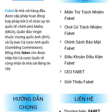
Từng
Giây
Fabet
là nhà cái hàng đầu
Miễn Trừ Trách Nhiệm
được cấp phép hoạt động
Fabet
hợp pháp bởi 3 tổ chức uy tín
quốc tế: chính phủ Malta
Chơi Có Trách Nhiệm
(MGA), Quần đảo Virgin
Fabet
thuộc Vương quốc Anh (BVI),
Chính Sách Bảo Mật
và Ủy ban Cá cược Anh quốc
(Gambling Commission).
Fabet
Đồng thời,
fabet
còn được
Điều Khoản Điều Kiện
Hiệp hội Cá cược Quốc tế
Fabet
công nhận là nhà cái đáng tin
cậy.
CEO FABET
Giới Thiệu Fabet
HƯỚNG DẪN
LIÊN HỆ
CHUNG
Thương hiệu:
FABET