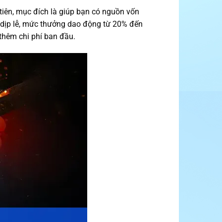
iên, mục đích là giúp bạn có nguồn vốn
c dịp lễ, mức thưởng dao động từ 20% đến
thêm chi phí ban đầu.