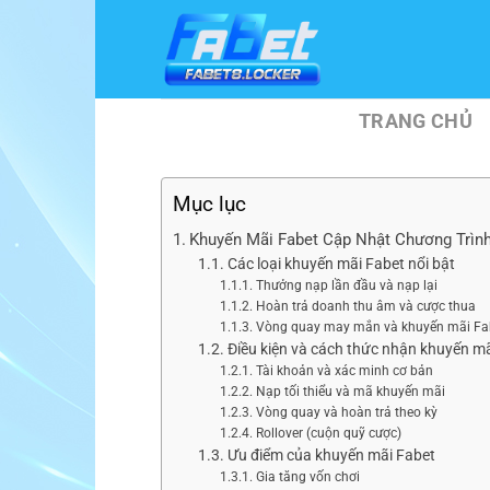
Bỏ
qua
nội
dung
TRANG CHỦ
Mục lục
Khuyến Mãi Fabet Cập Nhật Chương Trìn
Các loại khuyến mãi Fabet nổi bật
Thưởng nạp lần đầu và nạp lại
Hoàn trả doanh thu âm và cược thua
Vòng quay may mắn và khuyến mãi Fa
Điều kiện và cách thức nhận khuyến m
Tài khoản và xác minh cơ bản
Nạp tối thiểu và mã khuyến mãi
Vòng quay và hoàn trả theo kỳ
Rollover (cuộn quỹ cược)
Ưu điểm của khuyến mãi Fabet
Gia tăng vốn chơi