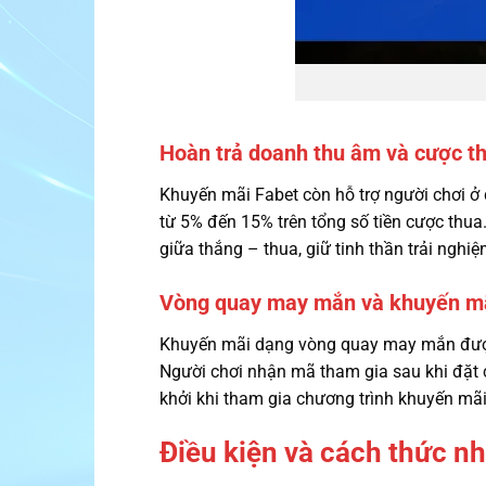
Hoàn trả doanh thu âm và cược t
Khuyến mãi Fabet còn hỗ trợ người chơi ở
từ 5% đến 15% trên tổng số tiền cược thua.
giữa thắng – thua, giữ tinh thần trải nghiệ
Vòng quay may mắn và khuyến m
Khuyến mãi dạng vòng quay may mắn được t
Người chơi nhận mã tham gia sau khi đặt c
khởi khi tham gia chương trình khuyến mãi
Điều kiện và cách thức n