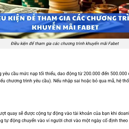
Điều kiện để tham gia các chương trình khuyến mãi Fabet
yêu cầu mức nạp tối thiểu, dao động từ 200.000 đến 500.000 đồ
ếu chương trình yêu cầu). Nếu nhập sai hoặc bỏ qua mã, hệ th
ượt quay sẽ được cộng tự động vào tài khoản của bạn khi doanh
ống tự động chuyển vào ví người chơi vào một ngày cố định theo