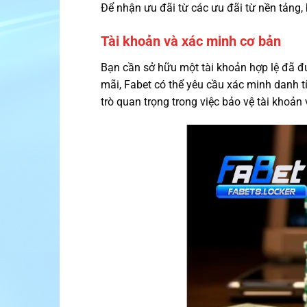
Để nhận ưu đãi từ các ưu đãi từ nền tảng, 
Tài khoản và xác minh cơ bản
Bạn cần sở hữu một tài khoản hợp lệ đã đ
mãi, Fabet có thể yêu cầu xác minh danh
trò quan trọng trong việc bảo vệ tài khoản