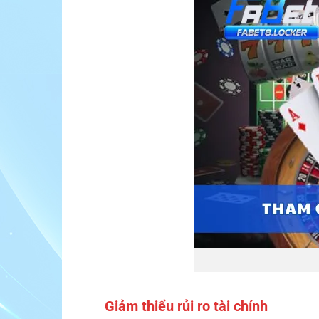
Giảm thiểu rủi ro tài chính