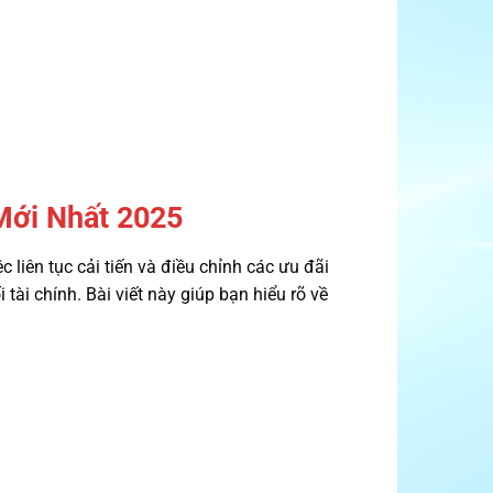
Mới Nhất 2025
 liên tục cải tiến và điều chỉnh các ưu đãi
ài chính. Bài viết này giúp bạn hiểu rõ về