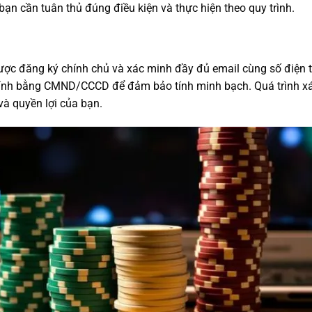
bạn cần tuân thủ đúng điều kiện và thực hiện theo quy trình.
ược đăng ký chính chủ và xác minh đầy đủ email cùng số điện 
 tính bằng CMND/CCCD để đảm bảo tính minh bạch. Quá trình xá
 và quyền lợi của bạn.