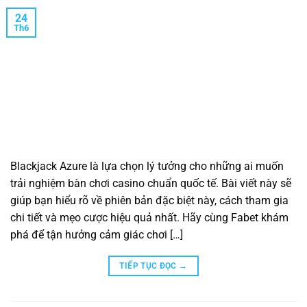
24
Th6
Blackjack Azure là lựa chọn lý tưởng cho những ai muốn
trải nghiệm bàn chơi casino chuẩn quốc tế. Bài viết này sẽ
giúp bạn hiểu rõ về phiên bản đặc biệt này, cách tham gia
chi tiết và mẹo cược hiệu quả nhất. Hãy cùng Fabet khám
phá để tận hưởng cảm giác chơi […]
TIẾP TỤC ĐỌC
→