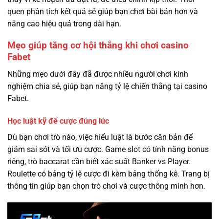
quen phân tích kết quả sẽ giúp bạn chơi bài bản hơn và
nâng cao hiệu quả trong dài hạn.
Mẹo giúp tăng cơ hội thắng khi chơi casino
Fabet
Những mẹo dưới đây đã được nhiều người chơi kinh
nghiệm chia sẻ, giúp bạn nâng tỷ lệ chiến thắng tại casino
Fabet.
Học luật kỹ để cược đúng lúc
Dù bạn chơi trò nào, việc hiểu luật là bước căn bản để
giảm sai sót và tối ưu cược. Game slot có tính năng bonus
riêng, trò baccarat cần biết xác suất Banker vs Player.
Roulette có bảng tỷ lệ cược đi kèm bảng thống kê. Trang bị
thông tin giúp bạn chọn trò chơi và cược thông minh hơn.