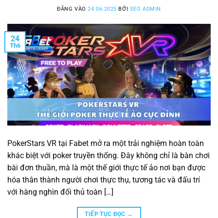
ĐĂNG VÀO
24.06.2025
BỞI
SEO ADMIN
24
Th6
PokerStars VR tại Fabet mở ra một trải nghiệm hoàn toàn
khác biệt với poker truyền thống. Đây không chỉ là bàn chơi
bài đơn thuần, mà là một thế giới thực tế ảo nơi bạn được
hóa thân thành người chơi thực thụ, tương tác và đấu trí
với hàng nghìn đối thủ toàn […]
TIẾP TỤC ĐỌC
→