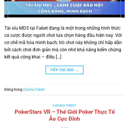
Tài xỉu MD5 tại Fabet đang là một trong những hình thức
cá cược được người chơi lựa chọn hàng đầu hiện nay. Với
cơ chế mã hóa minh bạch, trò chơi này không chỉ hấp dẫn
bởi cách chơi đơn giản mà còn nhờ khả năng kiểm chứng
kết quả công khai – điều […]
TIẾP TỤC ĐỌC
→
Đăng trong
Casino Fabet
CASINO FABET
PokerStars VR – Thế Giới Poker Thực Tế
Ảo Cực Đỉnh