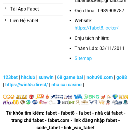
fabet8locker@gmail.com
Tải App Fabet
Điện thoại: 0989908787
Liên Hệ Fabet
Website:
https://fabet8.locker/
Chịu tách nhiệm:
Thành Lập: 03/11/2011
Sitemap
123bet
|
hitclub
|
sunwin
|
68 game bai
|
nohu90.com
|
go88
|
https://win55.direct/
|
nhà cái casino
|
Từ khóa tìm kiếm: fabet - fabet8 - fa bet - nhà cái fabet -
trang chủ fabet - fabet.com - link đăng nhập fabet -
code_fabet - link_vao_fabet