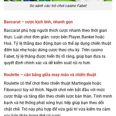
So sánh các trò chơi casino Fabet
Baccarat – cược kịch tính, nhanh gọn
Baccarat phù hợp người thích cược nhanh theo thời gian
thực. Luật chơi đơn giản: cược bên Player, Banker hoặc
Hoà. Tỷ lệ thắng dao động, bạn có thể áp dụng chiến thuật
đếm bài nhẹ hoặc dừng cược theo chu kỳ. Trên casino
Fabet, tỷ lệ thắng được hiển thị rõ ràng, giúp bạn đưa ra
quyết định chính xác và dễ kiểm soát rủi ro hơn.
Roulette – cân bằng giữa may mắn và chiến thuật
Roulette có thể chơi theo chiến thuật Martingale hoặc
Fibonacci tùy sở thích. Người chơi nên bắt đầu với mức
cược thấp và tăng dần theo chiến lược bản thân. Tính minh
bạch và hệ thống phát sóng trực tiếp giúp bạn theo dõi
chặt chẽ. Trò này phù hợp để vừa giải trí vừa kiểm tra cảm
xúc bản thân trong thế cờ cược.