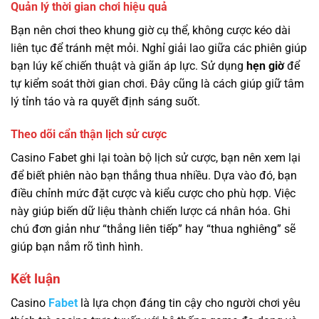
Quản lý thời gian chơi hiệu quả
Bạn nên chơi theo khung giờ cụ thể, không cược kéo dài
liên tục để tránh mệt mỏi. Nghỉ giải lao giữa các phiên giúp
bạn lúy kế chiến thuật và giãn áp lực. Sử dụng
hẹn giờ
để
tự kiểm soát thời gian chơi. Đây cũng là cách giúp giữ tâm
lý tỉnh táo và ra quyết định sáng suốt.
Theo dõi cẩn thận lịch sử cược
Casino Fabet ghi lại toàn bộ lịch sử cược, bạn nên xem lại
để biết phiên nào bạn thắng thua nhiều. Dựa vào đó, bạn
điều chỉnh mức đặt cược và kiểu cược cho phù hợp. Việc
này giúp biến dữ liệu thành chiến lược cá nhân hóa. Ghi
chú đơn giản như “thắng liên tiếp” hay “thua nghiêng” sẽ
giúp bạn nắm rõ tình hình.
Kết luận
Casino
Fabet
là lựa chọn đáng tin cậy cho người chơi yêu