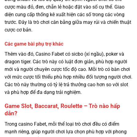
cược màu đỏ, đen, chẵn lẻ hoặc đặt vào số cụ thể. Giao
diện cung cấp thống kê xuất hiện các số trong các vòng
trước. Đây là trò chơi cân bằng giữa may rủi và chiến thuật
cược cơ bản.
Các game bài phụ trợ khác
Thêm vào đó, Casino Fabet có sicbo (xí ngầu), poker và
dragon tiger. Các trò này có luật đơn giản, phù hợp người
mới và người chuyên cược tốc độ cao. Mỗi trò có bàn chơi
với mức cược tối thiểu phù hợp nhiều đối tượng người chơi.
Các trò này thường có tỷ lệ trả thưởng cao hơn so với slot
và phù hợp để đa dạng trải nghiệm.
Game Slot, Baccarat, Roulette – Trò nào hấp
dẫn?
Trong casino Fabet, mỗi thể loại trò chơi đều có điểm
mạnh riêng, giúp người chơi lựa chọn phù hợp với phong