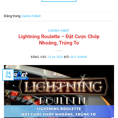
Đăng trong
Casino Fabet
CASINO FABET
Lightning Roulette – Đặt Cược Chớp
Nhoáng, Trúng To
ĐĂNG VÀO
24.06.2025
BỞI
SEO ADMIN
24
Th6